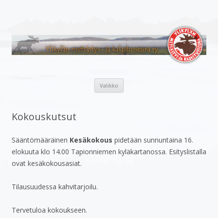
Ylikylän metsästys- ja
Metsästys- ja kalastusaiheinen sivusto.
kalastusseura ry
Siirry
Valikko
sisältöön
Kokouskutsut
Sääntömääräinen
Kesäkokous
pidetään sunnuntaina 16.
elokuuta klo 14.00 Tapionniemen kyläkartanossa. Esityslistalla
ovat kesäkokousasiat.
Tilausuudessa kahvitarjoilu.
Tervetuloa kokoukseen.