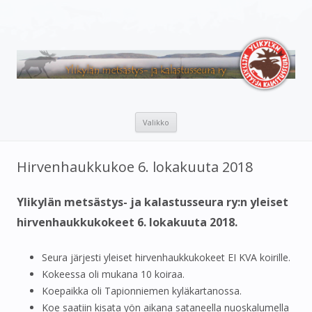
Ylikylän metsästys- ja
Metsästys- ja kalastusaiheinen sivusto.
kalastusseura ry
Siirry
Valikko
sisältöön
Hirvenhaukkukoe 6. lokakuuta 2018
Ylikylän metsästys- ja kalastusseura ry:n yleiset
hirvenhaukkukokeet 6. lokakuuta 2018.
Seura järjesti yleiset hirvenhaukkukokeet EI KVA koirille.
Kokeessa oli mukana 10 koiraa.
Koepaikka oli Tapionniemen kyläkartanossa.
Koe saatiin kisata yön aikana sataneella nuoskalumella