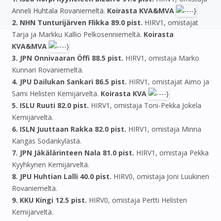
Anneli Huhtala Rovaniemeltä.
Koirasta KVA&MVA
2. NHN Tunturijärven Flikka 89.0 pist.
HIRV1, omistajat
Tarja ja Markku Kallio Pelkosenniemeltä.
Koirasta
KVA&MVA
3. JPN Onnivaaran Öffi 88.5 pist.
HIRV1, omistaja Marko
Kunnari Rovaniemeltä.
4. JPU Dailukan Sankari 86.5 pist.
HIRV1, omistajat Aimo ja
Sami Helisten Kemijärveltä.
Koirasta KVA
5. ISLU Ruuti 82.0 pist.
HIRV1, omistaja Toni-Pekka Jokela
Kemijärveltä.
6. ISLN Juuttaan Rakka 82.0 pist.
HIRV1, omistaja Minna
Kangas Sodankylästä.
7. JPN Jäkälärinteen Nala 81.0 pist.
HIRV1, omistaja Pekka
Kyyhkynen Kemijärveltä.
8. JPU Huhtian Lalli 40.0 pist.
HIRV0, omistaja Joni Luukinen
Rovaniemeltä.
9. KKU Kingi 12.5 pist.
HIRV0, omistaja Pertti Helisten
Kemijärveltä.