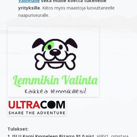
Valinnalle
sekä muille koetta tukeneille
yrityksille
. Kiitos myös maastoja luovuttaneelle
naapuriseuralle.
Tulokset:
1. ISLU Korpi Kyyneleen Bizarro 91.0 pist.
HIRV1, omistaja