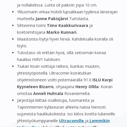
ja nollakelissa. Lunta oli paikoin jopa 10 cm.
Ylituomarin virkaa hoiteli lupsakkaan tyyliinsä länsirajan
murteella
Janne Pakisjärvi
Turtolasta.
Sihteerinä toimi
Timo Kaakkurivaara
ja
koetoimitsijana
Marko Kunnari.
Maastoista löytyi hyvin hirviä. Kahdeksalla koiralla oli
löytö.
Tulostaso oli erittäin hyvä, sillä seitsemän koiraa
haukkui HIRV1 tuloksen.
Tiukan kisan voittaja ratkesi, kuinkas muuten,
yhteistyöpisteillä. Ultracomin koiratutkan
ohjelmistoineen voitti pistemäärällä 91.0
ISLU Korpi
Kyyneleen Bizarro
, ohjaajana
Henry
Ollila
. Koiran
omistaa
Anneli Huhtala
Rovaniemeltä.
Järjestäjä kiittää osallistujia, tuomareita ja
Tapionniemen kyläseuran ahkeria naisia hienosti
sujuneista haukkukokeista. Iso kiitos koetta tukeneille
yhteistyökumppaneille
Ultracomille
ja
Lemmikin