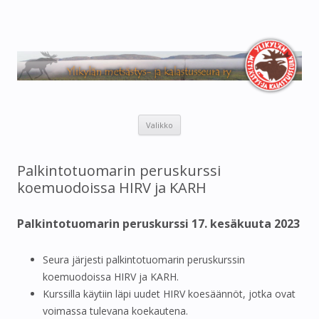
Ylikylän metsästys- ja
Metsästys- ja kalastusaiheinen sivusto.
kalastusseura ry
Siirry
Valikko
sisältöön
Palkintotuomarin peruskurssi
koemuodoissa HIRV ja KARH
Palkintotuomarin peruskurssi 17. kesäkuuta 2023
Seura järjesti palkintotuomarin peruskurssin
koemuodoissa HIRV ja KARH.
Kurssilla käytiin läpi uudet HIRV koesäännöt, jotka ovat
voimassa tulevana koekautena.