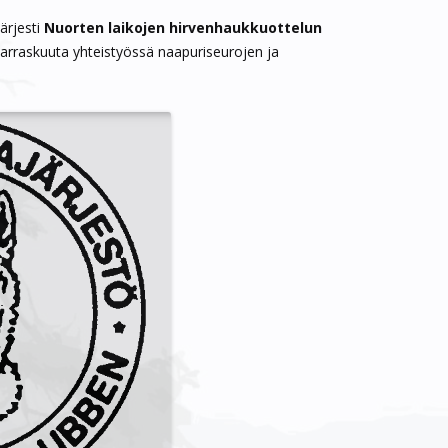
järjesti
Nuorten laikojen hirvenhaukkuottelun
2026
KILPAILUT
KAATOTILASTOT
METSÄSTYSKOIRAT
arraskuuta yhteistyössä naapuriseurojen ja
 2026
RIISTARUOKARESEPTEJÄ
JUHLAKUVIA
2025
ERÄTARINOITA
MUUT
 2025
HIRVIMAKSUT 2026
VIERASLUVAT
HIRVIJAHTISÄÄNTÖ
VALTIONMAIDEN HIRVENPYYNTI
2026