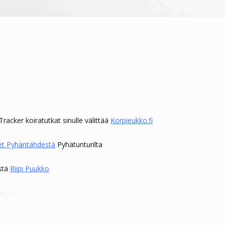
Tracker koiratutkat sinulle välittää
Korpieukko.fi
et Pyhäntähdestä
Pyhätunturilta
stä
Riipi Puukko