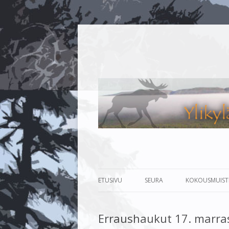
Metsästys- ja kalastusaiheinen sivusto.
Ylikylän metsästys-
ETUSIVU
SEURA
KOKOUSMUIST
SEURAESITTELY
KESÄKOKOUS 
Erraushaukut 17. marra
TOIMINTA
TALVIKOKOUS