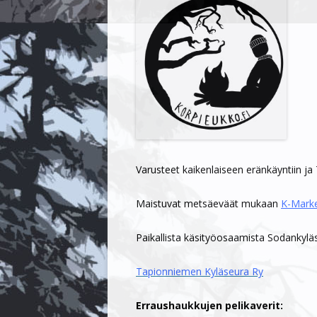
Varusteet kaikenlaiseen eränkäyntiin ja 
Maistuvat metsäeväät mukaan
K-Mark
Paikallista käsityöosaamista Sodankylä
Tapionniemen Kyläseura Ry
Erraushaukkujen pelikaverit: