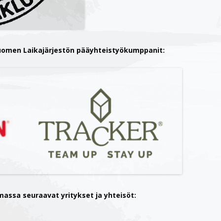
uomen Laikajärjestön pääyhteistyökumppanit:
massa seuraavat yritykset ja yhteisöt: