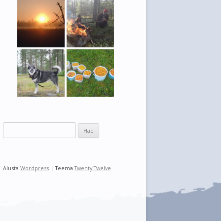
H
a
k
u
Alusta
Wordpress
| Teema
Twenty Twelve
: