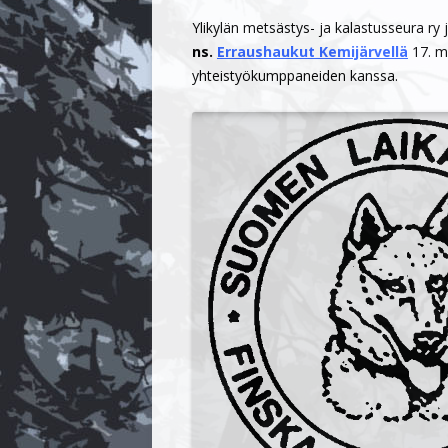
Ylikylän metsästys- ja kalastusseura ry 
KENNELJAOSTO
KESÄKOKOUS 
ns.
Erraushaukut Kemijärvellä
17. m
YHTEYSTIEDOT
TALVIKOKOUS
yhteistyökumppaneiden kanssa.
JÄSENMAKSU
KESÄKOKOUS 
SÄÄNNÖT
TALVIKOKOUS