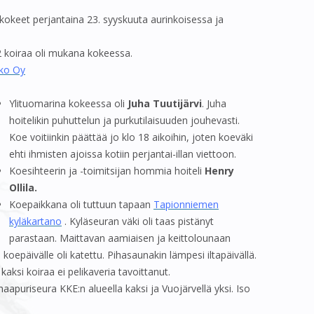
ukokeet perjantaina 23. syyskuuta aurinkoisessa ja
2026
KILPAILUT
KAATOTILASTOT
METSÄSTYSKOIRAT
 2026
RIISTARUOKARESEPTEJÄ
JUHLAKUVIA
12 koiraa oli mukana kokeessa.
ko Oy
2025
ERÄTARINOITA
MUUT
Ylituomarina kokeessa oli
Juha Tuutijärvi
. Juha
 2025
HIRVIMAKSUT 2026
hoitelikin puhuttelun ja purkutilaisuuden jouhevasti.
VIERASLUVAT
Koe voitiinkin päättää jo klo 18 aikoihin, joten koeväki
ehti ihmisten ajoissa kotiin perjantai-illan viettoon.
HIRVIJAHTISÄÄNTÖ
Koesihteerin ja -toimitsijan hommia hoiteli
Henry
Ollila.
VALTIONMAIDEN HIRVENPYYNTI
Koepaikkana oli tuttuun tapaan
Tapionniemen
2026
kyläkartano
. Kyläseuran väki oli taas pistänyt
parastaan. Maittavan aamiaisen ja keittolounaan
e koepäivälle oli katettu. Pihasaunakin lämpesi iltapäivällä.
 kaksi koiraa ei pelikaveria tavoittanut.
aapuriseura KKE:n alueella kaksi ja Vuojärvellä yksi. Iso