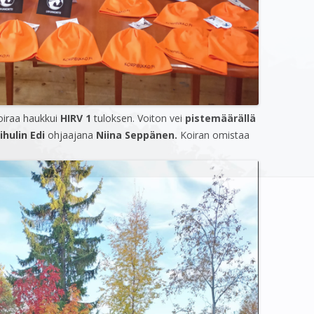
oiraa haukkui
HIRV 1
tuloksen. Voiton vei
pistemäärällä
ihulin Edi
ohjaajana
Niina Seppänen.
Koiran omistaa