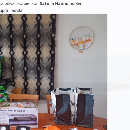
iitä pitivät Korpieukon
Satu
ja
Hannu
huolen.
Supra Ladylla.