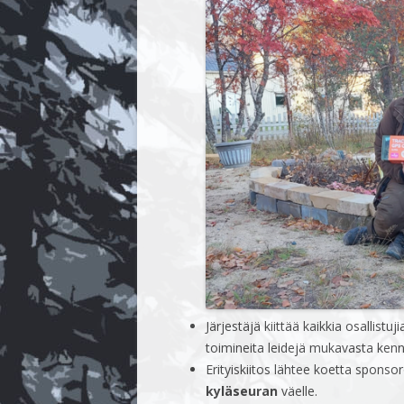
Järjestäjä kiittää kaikkia osallist
toimineita leidejä mukavasta kenn
Erityiskiitos lähtee koetta sponsor
kyläseuran
väelle.