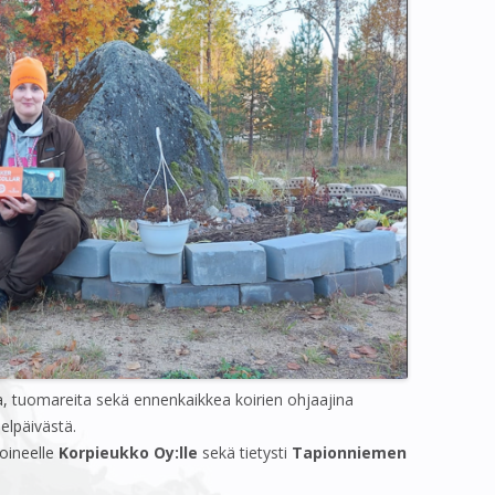
ujia, tuomareita sekä ennenkaikkea koirien ohjaajina
elpäivästä.
oineelle
Korpieukko Oy:lle
sekä tietysti
Tapionniemen