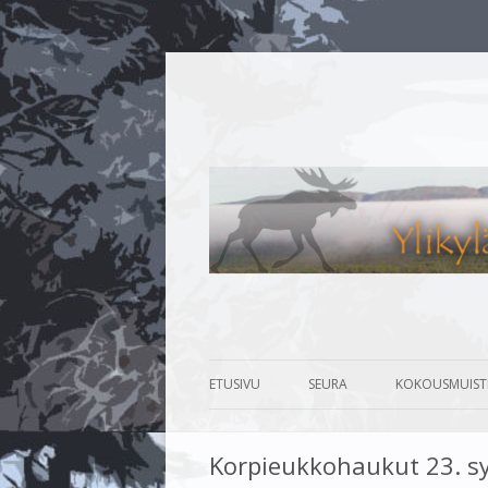
Metsästys- ja kalastusaiheinen sivusto.
Ylikylän metsästys-
ETUSIVU
SEURA
KOKOUSMUIST
SEURAESITTELY
KESÄKOKOUS 
Korpieukkohaukut 23. s
TOIMINTA
TALVIKOKOUS