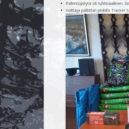
Palkintopöytä oli ruhtinaallinen. S
Voittaja palkittiin pinkillä Tracker 