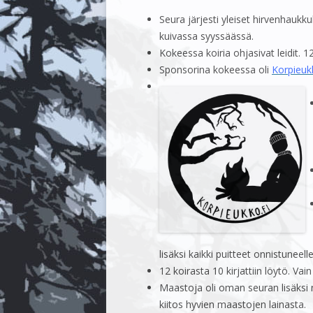
Seura järjesti yleiset hirvenhaukk
KENNELJAOSTO
KESÄKOKOUS 
kuivassa syyssäässä.
YHTEYSTIEDOT
TALVIKOKOUS
Kokeessa koiria ohjasivat leidit. 
Sponsorina kokeessa oli
Korpieuk
JÄSENMAKSU
KESÄKOKOUS 
SÄÄNNÖT
TALVIKOKOUS
lisäksi kaikki puitteet onnistuneell
12 koirasta 10 kirjattiin löytö. Vain
Maastoja oli oman seuran lisäksi n
kiitos hyvien maastojen lainasta.