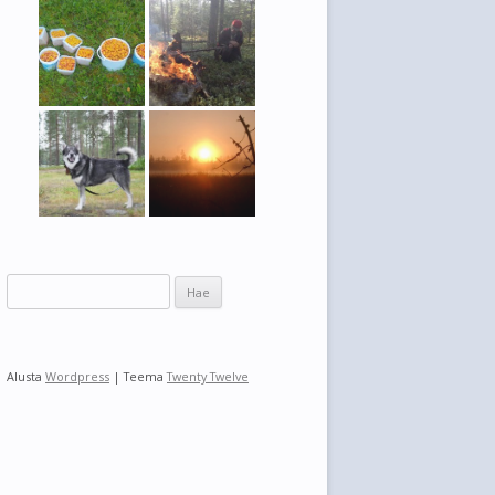
H
a
k
u
Alusta
Wordpress
| Teema
Twenty Twelve
: