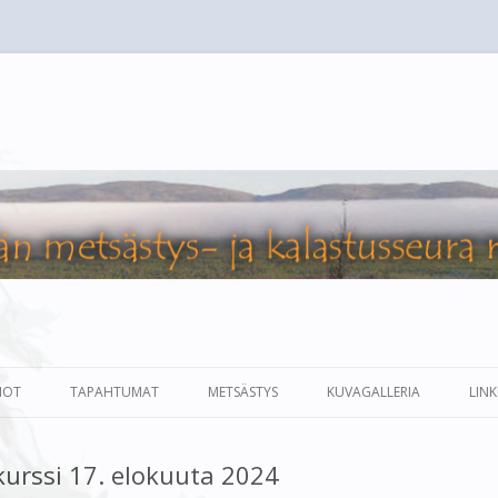
 ja kalastusseura ry
Siirry
sisältöön
IOT
TAPAHTUMAT
METSÄSTYS
KUVAGALLERIA
LINK
2024
KOKOUSKUTSUT
METSÄSTYSAJAT
LUONTOKUVIA
urssi 17. elokuuta 2024
 2024
RIISTAKOLMIOT
METSÄSTYKSENJOHTAJA
METSÄSTYSKUVIA