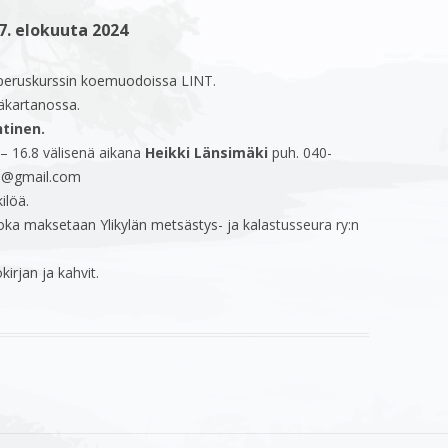
7. elokuuta 2024
2026
KILPAILUT
KAATOTILASTOT
METSÄSTYSKOIRAT
 2026
RIISTARUOKARESEPTEJÄ
JUHLAKUVIA
 peruskurssin koemuodoissa LINT.
äkartanossa.
2025
ERÄTARINOITA
MUUT
tinen.
 – 16.8 välisenä aikana
Heikki Länsimäki
puh. 040-
 2025
HIRVIMAKSUT 2026
aki@gmail.com
VIERASLUVAT
ilöä.
ka maksetaan Ylikylän metsästys- ja kalastusseura ry:n
HIRVIJAHTISÄÄNTÖ
irjan ja kahvit.
VALTIONMAIDEN HIRVENPYYNTI
2026