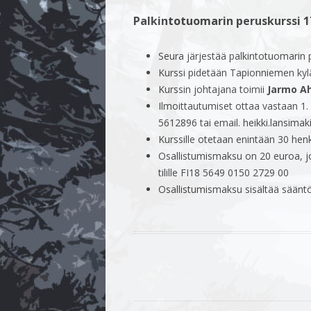
Palkintotuomarin peruskurssi 1
KENNELJAOSTO
KESÄKOKOUS 
YHTEYSTIEDOT
TALVIKOKOUS
Seura järjestää palkintotuomarin
Kurssi pidetään Tapionniemen kyl
JÄSENMAKSU
KESÄKOKOUS 
Kurssin johtajana toimii
Jarmo Ah
Ilmoittautumiset ottaa vastaan 1.
SÄÄNNÖT
TALVIKOKOUS
5612896 tai email. heikki.lansim
Kurssille otetaan enintään 30 henk
Osallistumismaksu on 20 euroa, jo
tilille FI18 5649 0150 2729 00
Osallistumismaksu sisältää sääntök