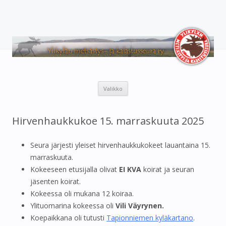
Ylikylän metsästys- ja
Metsästys- ja kalastusaiheinen sivusto.
kalastusseura ry
Siirry
Valikko
sisältöön
Hirvenhaukkukoe 15. marraskuuta 2025
Seura järjesti yleiset hirvenhaukkukokeet lauantaina 15.
marraskuuta.
Kokeeseen etusijalla olivat
EI KVA
koirat ja seuran
jäsenten koirat.
Kokeessa oli mukana 12 koiraa.
Ylituomarina kokeessa oli
Vili Väyrynen.
Koepaikkana oli tutusti
Tapionniemen kyläkartano
.