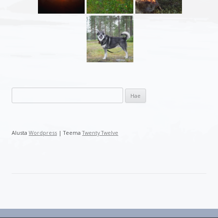
H
a
k
u
Alusta
Wordpress
| Teema
Twenty Twelve
: